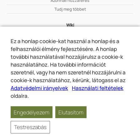
Azonnali hozzáférés
Tudj meg többet
Wiki
Tudj meg többet
Ez a honlap cookie-kat használ a honlap és a
felhasználói élmény fejlesztésére. A honlap
Rólunk
további használatával hozzájárulsz a cookie-k
Rólunk
használatához. Ha további információt
Kapcsolat
szeretnél, vagy ha nem szeretnél hozzájárulni a
cookie-k használatához, kérünk, látogass el az
Adatvédelmi irányelvek
Használati feltételek
Online összejövetelek
Social
oldalra.
Wiki
Rólunk
Engedélyezem
Elutasítom
Copyright © 2026 jwunited.org
Testreszabás
Adatvédelmi
Használati
Adatvédelmi
irányelvek
feltételek
Beállítások