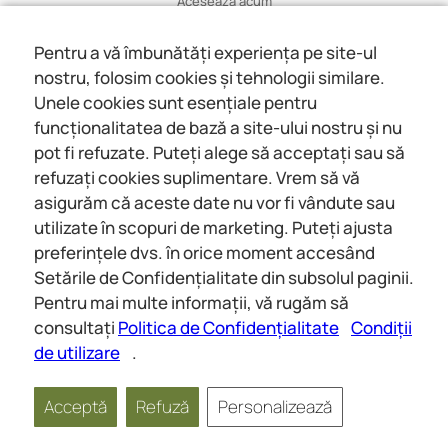
Acesează acum
Află mai multe
Pentru a vă îmbunătăți experiența pe site-ul
nostru, folosim cookies și tehnologii similare.
Wiki
Unele cookies sunt esențiale pentru
Află mai multe
funcționalitatea de bază a site-ului nostru și nu
pot fi refuzate. Puteți alege să acceptați sau să
Despre noi
refuzați cookies suplimentare. Vrem să vă
Despre noi
asigurăm că aceste date nu vor fi vândute sau
Contact
utilizate în scopuri de marketing. Puteți ajusta
preferințele dvs. în orice moment accesând
Setările de Confidențialitate din subsolul paginii.
Întruniri online
Social
Pentru mai multe informații, vă rugăm să
Wiki
Despre noi
consultați
Politica de Confidențialitate
Condiții
de utilizare
.
Copyright © 2026 jwunited.org
Acceptă
Refuză
Personalizează
Politica de
Condiții de
Setări de
Confidențialitate
utilizare
Confidențialitate