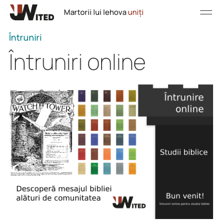
Martorii lui Iehova
uniți
Întruniri
Întruniri online