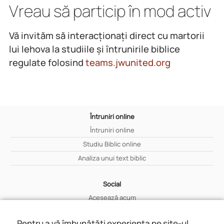
Vreau să particip în mod activ
Vă invităm să interacționați direct cu martorii
lui Iehova la studiile și întrunirile biblice
regulate folosind
teams.jwunited.org
Întruniri online
Întruniri online
Studiu Biblic online
Analiza unui text biblic
Social
Acesează acum
Află mai multe
Pentru a vă îmbunătăți experiența pe site-ul