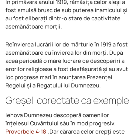
În primăvara anului 1919, rămășița celor aleși a
fost smulsă brusc de sub puterea inamicului și
au fost eliberați dintr-o stare de captivitate
asemănătoare morții.
Reînvierea lucrării lor de mărturie în 1919 a fost
asemănătoare cu învierea lor din morți. După
acea perioadă o mare lucrare de descoperiri a
erorilor religioase a fost desfășurată și au avut
loc progrese mari în anunțarea Prezenței
Regelui și a Regatului lui Dumnezeu.
Greșeli corectate ca exemple
Iehova Dumnezeu descoperă oamenilor
înțelesul Cuvântului său în mod progresiv.
Proverbele 4:18
„Dar cărarea celor drepți este