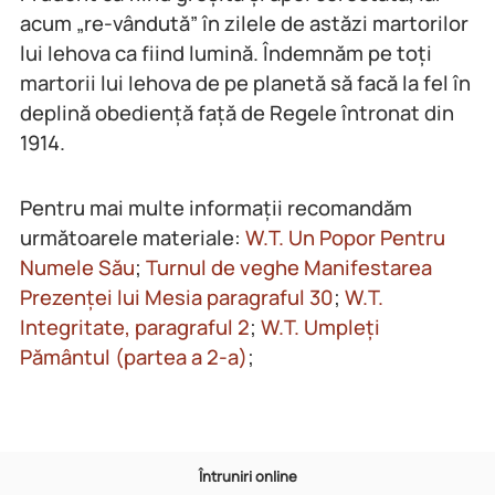
acum „re-vândută” în zilele de astăzi martorilor
lui Iehova ca fiind lumină. Îndemnăm pe toți
martorii lui Iehova de pe planetă să facă la fel în
deplină obediență față de Regele întronat din
1914.
Pentru mai multe informații recomandăm
următoarele materiale:
W.T. Un Popor Pentru
Numele Său
;
Turnul de veghe Manifestarea
Prezenței lui Mesia paragraful 30
;
W.T.
Integritate, paragraful 2
;
W.T. Umpleți
Pământul (partea a 2-a)
;
Întruniri online