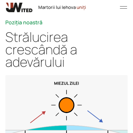
Martorii lui Iehova
uniți
Poziția noastră
Strălucirea
crescândă a
adevărului