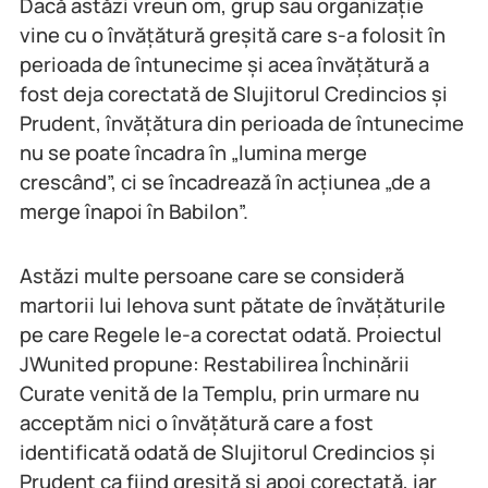
Dacă astăzi vreun om, grup sau organizație
vine cu o învățătură greșită care s-a folosit în
perioada de întunecime și acea învățătură a
fost deja corectată de Slujitorul Credincios și
Prudent, învățătura din perioada de întunecime
nu se poate încadra în „lumina merge
crescând”, ci se încadrează în acțiunea „de a
merge înapoi în Babilon”.
Astăzi multe persoane care se consideră
martorii lui Iehova sunt pătate de învățăturile
pe care Regele le-a corectat odată. Proiectul
JWunited propune: Restabilirea Închinării
Curate venită de la Templu, prin urmare nu
acceptăm nici o învățătură care a fost
identificată odată de Slujitorul Credincios și
Prudent ca fiind greșită și apoi corectată, iar