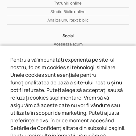
Întruniri online
Studiu Biblic online
Analiza unui text biblic
Social
Acesează acum
Află mai multe
Pentru a vă îmbunătăți experiența pe site-ul
nostru, folosim cookies și tehnologii similare.
Wiki
Unele cookies sunt esențiale pentru
Află mai multe
funcționalitatea de bază a site-ului nostru și nu
pot fi refuzate. Puteți alege să acceptați sau să
Despre noi
refuzați cookies suplimentare. Vrem să vă
Despre noi
asigurăm că aceste date nu vor fi vândute sau
Contact
utilizate în scopuri de marketing. Puteți ajusta
preferințele dvs. în orice moment accesând
Setările de Confidențialitate din subsolul paginii.
Întruniri online
Social
Pentru mai multe informații, vă rugăm să