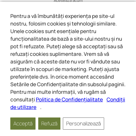
Acesează acum
Află mai multe
Pentru a vă îmbunătăți experiența pe site-ul
nostru, folosim cookies și tehnologii similare.
Wiki
Unele cookies sunt esențiale pentru
Află mai multe
funcționalitatea de bază a site-ului nostru și nu
pot fi refuzate. Puteți alege să acceptați sau să
Despre noi
refuzați cookies suplimentare. Vrem să vă
Despre noi
asigurăm că aceste date nu vor fi vândute sau
Contact
utilizate în scopuri de marketing. Puteți ajusta
preferințele dvs. în orice moment accesând
Setările de Confidențialitate din subsolul paginii.
Întruniri online
Social
Pentru mai multe informații, vă rugăm să
Wiki
Despre noi
consultați
Politica de Confidențialitate
Condiții
de utilizare
.
Copyright © 2026 jwunited.org
Acceptă
Refuză
Personalizează
Politica de
Condiții de
Setări de
Confidențialitate
utilizare
Confidențialitate